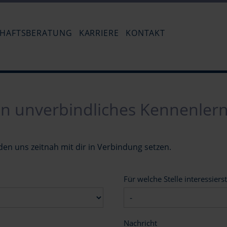
Navigation
überspringen
CHAFTSBERATUNG
KARRIERE
KONTAKT
Stellenangebot - Steuerfachangestellt
Impressum
Hinrichsen-Bockmeyer
Ausbildung zum Steuerfachangestell
Datenschutz
ein unverbindliches Kennenler
den uns zeitnah mit dir in Verbindung setzen.
Für welche Stelle interessiers
Nachricht