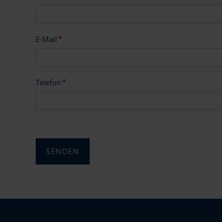
Pflichtfeld
*
E-Mail
Pflichtfeld
*
Telefon
SENDEN